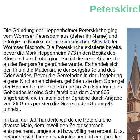
Peterskirc
.
Die Gründung der Heppenheimer Peterskirche ging
vom Wormser Petersdom aus (daher ihr Name) und
erfolgte im Kontext der
missionarischen Aktivität
der
Wormser Bischöfe. Die Peterskirche existierte bereits,
bevor die Mark Heppenheim 773 in den Besitz des
Klosters Lorsch überging. Sie ist die erste Kirche, die
an der Bergstraße gegründet wurde. Es handelt sich
bei ihr um die Mutterkirche der Bergstraße und des
Odenwaldes. Bevor die Gemeinden in der Umgebung
eigene Kirchen errichteten, gehörten sie dem Sprengel
der Heppenheimer Peterskirche an. Am Nordturm des
Gebäudes ist eine Schrifttafel aus dem Jahr 805
angebracht, die in lateinischer Sprache durch Angabe
von 26 Grenzpunkten die Grenzen des Sprengels
umreist.
Im Lauf der Jahrhunderte wurde die Peterskirche
diverse Male, dem jeweiligen Zeitgeschmack
entsprechend, umgestaltet bzw. völlig neu erbaut. U. a.
befanden sich hier ein spätgotischer und ein barocker