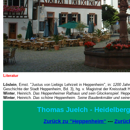
Literatur
Löslein
, Ernst. "Justus von Liebigs Lehrzeit in Heppenheim", in:
1200 Jah
Geschichte der Stadt Heppenheim, Bd. 3), hg. v. Magistrat der Kreisstad
Winter
, Heinrich.
Das Heppenheimer Rathaus und sein Glockenspiel
. Hepp
Winter
, Heinrich.
Das schöne Heppenheim. Seine Baudenkmäler und seine
Thomas Juelch -
Heidelberg
Zurück zu "Heppenheim"
---
Zurüc