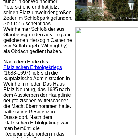
früher in der Weinheimer
Peterskirche und hat jetzt
seinen Platz unweit der großen
Zeder im Schloßpark gefunden.
Seit 1555 scheint das
Weinheimer Schloß der aus
Glaubensgründen aus England
geflohenen Herzogin Catherine
von Suffolk (geb. Willoughby)
als Obdach gedient haben.
Nach dem Ende des
Pfälzischen Erbfolgekriegs
(1688-1697) ließ sich die
kurpfälzische Administration in
Weinheim nieder. Das Haus
Pfalz-Neuburg, das 1685 nach
dem Aussterben der Hauptlinie
der pfälzischen Wittelsbacher
die Macht übernnommen hatte,
hatte seine Residenz in
Düsseldorf. Nach dem
Pfälzischen Erbfolgekrieg war
man bemüht, die
Regierungsbehörden in das