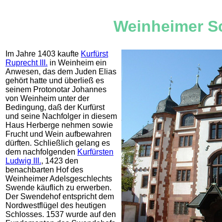
Weinheimer S
Im Jahre 1403 kaufte
Kurfürst
Ruprecht III.
in Weinheim ein
Anwesen, das dem Juden Elias
gehört hatte und überließ es
seinem Protonotar Johannes
von Weinheim unter der
Bedingung, daß der Kurfürst
und seine Nachfolger in diesem
Haus Herberge nehmen sowie
Frucht und Wein aufbewahren
dürften. Schließlich gelang es
dem nachfolgenden
Kurfürsten
Ludwig III.
, 1423 den
benachbarten Hof des
Weinheimer Adelsgeschlechts
Swende käuflich zu erwerben.
Der Swendehof entspricht dem
Nordwestflügel des heutigen
Schlosses. 1537 wurde auf den