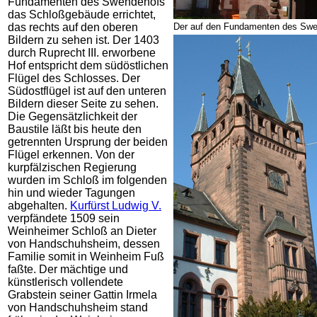
Fundamenten des Swendehofs
das Schloßgebäude errichtet,
das rechts auf den oberen
Der auf den Fundamenten des Swen
Bildern zu sehen ist. Der 1403
durch Ruprecht III. erworbene
Hof entspricht dem südöstlichen
Flügel des Schlosses. Der
Südostflügel ist auf den unteren
Bildern dieser Seite zu sehen.
Die Gegensätzlichkeit der
Baustile läßt bis heute den
getrennten Ursprung der beiden
Flügel erkennen.
Von der
kurpfälzischen Regierung
wurden im Schloß im folgenden
hin und wieder Tagungen
abgehalten.
Kurfürst Ludwig V.
verpfändete 1509 sein
Weinheimer Schloß an Dieter
von Handschuhsheim, dessen
Familie somit in Weinheim Fuß
faßte. Der mächtige und
künstlerisch vollendete
Grabstein seiner Gattin Irmela
von Handschuhsheim stand